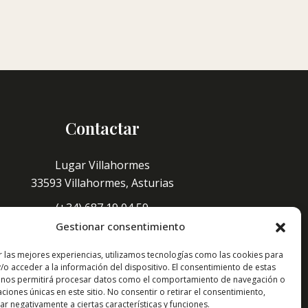
Contactar
Lugar Villahormes
33593 Villahormes, Asturias
(+34) 687 19 04 59
Gestionar consentimiento
cuevadevillahormes@gmail.com
r las mejores experiencias, utilizamos tecnologías como las cookies para
Síguenos:
/o acceder a la información del dispositivo. El consentimiento de estas
 nos permitirá procesar datos como el comportamiento de navegación o
caciones únicas en este sitio. No consentir o retirar el consentimiento,
r negativamente a ciertas características y funciones.